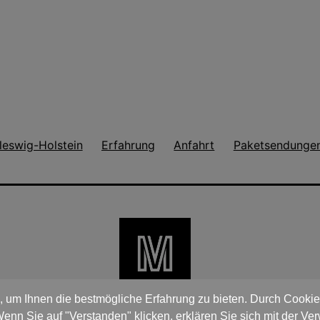
leswig-Holstein
Erfahrung
Anfahrt
Paketsendunge
 um Ihnen die bestmögliche Erfahrung zu bieten. Durch Cookies
enn Sie auf "Verstanden" klicken, erklären Sie sich mit der 