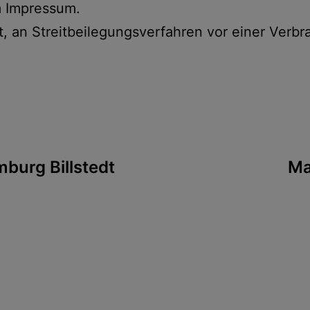
m Impressum.
et, an Streitbeilegungsverfahren vor einer Verb
tion
burg Billstedt
Ma