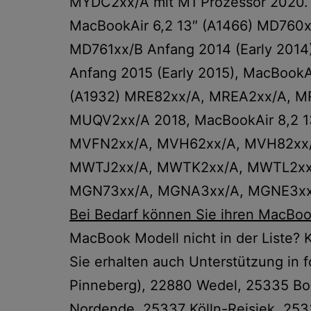
MYDC2xx/A mit M1 Prozessor 2020.
MacBookAir 6,2 13″ (A1466) MD760x
MD761xx/B Anfang 2014 (Early 201
Anfang 2015 (Early 2015), MacBook
(A1932) MRE82xx/A, MREA2xx/A, 
MUQV2xx/A 2018, MacBookAir 8,2 
MVFN2xx/A, MVH62xx/A, MVH82xx/A
MWTJ2xx/A, MWTK2xx/A, MWTL2xx/A
MGN73xx/A, MGNA3xx/A, MGNE3xx/A
Bei Bedarf können Sie ihren MacBoo
MacBook Modell nicht in der Liste? K
Sie erhalten auch Unterstützung in
Pinneberg), 22880 Wedel, 25335 Bo
Nordende, 25337 Kölln-Reisiek, 253