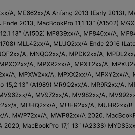
x/A, ME662xx/A Anfang 2013 (Early 2013), Ma
 Ende 2013, MacBookPro 11,1 13″ (A1502) MG
 12,1 13″ (A1502) MF839xx/A, MF840xx/A, MF
(A1708) MLL42xx/A, MLUQ2xx/A Ende 2016 (Lat
NQF2xx/A, MNQG2xx/A, MPDK2xx/A, MPDL2xx/A
) MPXQ2xx/A, MPXR2xx/A, MPXT2xx/A, MPXU2xx
V2xx/A, MPXW2xx/A, MPXX2xx/A, MPXY2xx/A, 
Pro 15,2 13″ (A1989) MR9Q2xx/A, MR9R2xx/A,
) MV962xx/A, MV972xx/A, MV982xx/A, MV992x
2xx/a, MUHQ2xx/A, MUHR2xx/A, MUHR2xx/B 20
A, MWP72xx/A, MWP82xx/A 2020, MacBookPro
 2020, MacBookPro 17,1 13″ (A2338) MYD83x