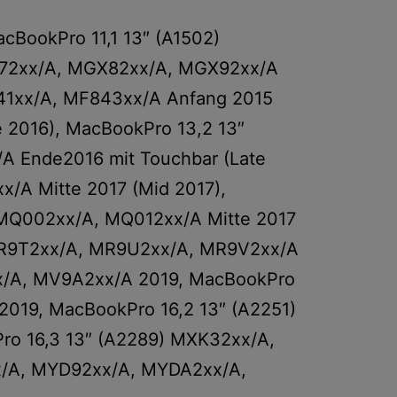
cBookPro 11,1 13″ (A1502)
X72xx/A, MGX82xx/A, MGX92xx/A
841xx/A, MF843xx/A Anfang 2015
e 2016), MacBookPro 13,2 13″
 Ende2016 mit Touchbar (Late
/A Mitte 2017 (Mid 2017),
MQ002xx/A, MQ012xx/A Mitte 2017
 MR9T2xx/A, MR9U2xx/A, MR9V2xx/A
x/A, MV9A2xx/A 2019, MacBookPro
19, MacBookPro 16,2 13″ (A2251)
 16,3 13″ (A2289) MXK32xx/A,
x/A, MYD92xx/A, MYDA2xx/A,