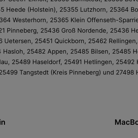
5 Heede (Holstein), 25355 Lutzhorn, 25364 Bo
364 Westerhorn, 25365 Klein Offenseth-Sparri
421 Pinneberg, 25436 Groß Nordende, 25436 H
 Uetersen, 25451 Quickborn, 25462 Rellingen
74 Hasloh, 25482 Appen, 25485 Bilsen, 25485 
lau, 25489 Haseldorf, 25491 Hetlingen, 25492 
25499 Tangstedt (Kreis Pinneberg) und 27498 
tion
in
MacBo