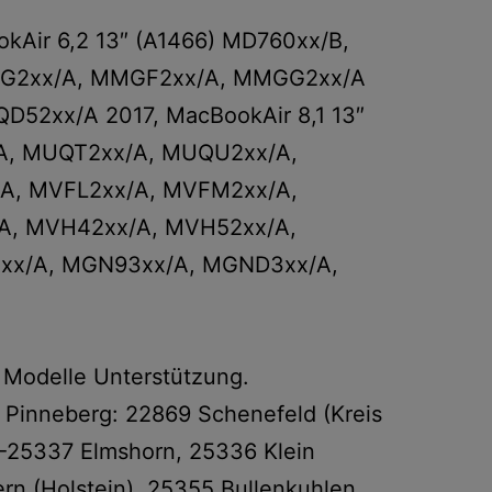
kAir 6,2 13″ (A1466) MD760xx/B,
MJVG2xx/A, MMGF2xx/A, MMGG2xx/A
QD52xx/A 2017, MacBookAir 8,1 13″
/A, MUQT2xx/A, MUQU2xx/A,
/A, MVFL2xx/A, MVFM2xx/A,
/A, MVH42xx/A, MVH52xx/A,
3xx/A, MGN93xx/A, MGND3xx/A,
e Modelle Unterstützung.
 Pinneberg: 22869 Schenefeld (Kreis
-25337 Elmshorn, 25336 Klein
n (Holstein), 25355 Bullenkuhlen,