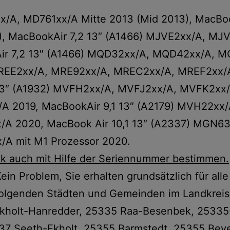
x/A, MD761xx/A Mitte 2013 (Mid 2013), MacBoo
4), MacBookAir 7,2 13″ (A1466) MJVE2xx/A, 
Air 7,2 13″ (A1466) MQD32xx/A, MQD42xx/A, M
MREE2xx/A, MRE92xx/A, MREC2xx/A, MREF2xx
13″ (A1932) MVFH2xx/A, MVFJ2xx/A, MVFK2xx
 2019, MacBookAir 9,1 13″ (A2179) MVH22xx
 2020, MacBook Air 10,1 13″ (A2337) MGN6
 mit M1 Prozessor 2020.
k auch mit Hilfe der Seriennummer bestimmen.
ein Problem, Sie erhalten grundsätzlich für all
 folgenden Städten und Gemeinden im Landkreis
kholt-Hanredder, 25335 Raa-Besenbek, 25335
37 Seeth-Ekholt, 25355 Barmstedt, 25355 Bever