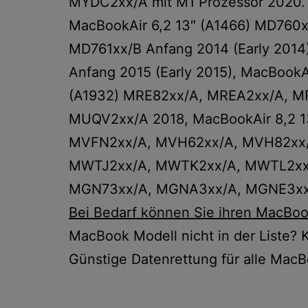
MYDC2xx/A mit M1 Prozessor 2020.
MacBookAir 6,2 13″ (A1466) MD760x
MD761xx/B Anfang 2014 (Early 201
Anfang 2015 (Early 2015), MacBook
(A1932) MRE82xx/A, MREA2xx/A, 
MUQV2xx/A 2018, MacBookAir 8,2 
MVFN2xx/A, MVH62xx/A, MVH82xx/A
MWTJ2xx/A, MWTK2xx/A, MWTL2xx/A
MGN73xx/A, MGNA3xx/A, MGNE3xx/A
Bei Bedarf können Sie ihren MacBoo
MacBook Modell nicht in der Liste? K
Günstige Datenrettung für alle MacB