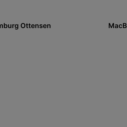
tion
mburg Ottensen
MacB