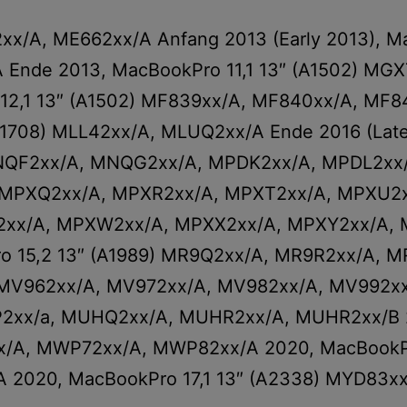
x/A, ME662xx/A Anfang 2013 (Early 2013), Ma
 Ende 2013, MacBookPro 11,1 13″ (A1502) MG
 12,1 13″ (A1502) MF839xx/A, MF840xx/A, MF
(A1708) MLL42xx/A, MLUQ2xx/A Ende 2016 (Lat
NQF2xx/A, MNQG2xx/A, MPDK2xx/A, MPDL2xx/A
) MPXQ2xx/A, MPXR2xx/A, MPXT2xx/A, MPXU2xx
V2xx/A, MPXW2xx/A, MPXX2xx/A, MPXY2xx/A, 
Pro 15,2 13″ (A1989) MR9Q2xx/A, MR9R2xx/A,
) MV962xx/A, MV972xx/A, MV982xx/A, MV992x
2xx/a, MUHQ2xx/A, MUHR2xx/A, MUHR2xx/B 20
A, MWP72xx/A, MWP82xx/A 2020, MacBookPro
 2020, MacBookPro 17,1 13″ (A2338) MYD83x