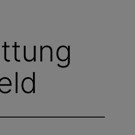
ttung
eld