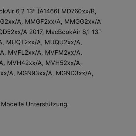
kAir 6,2 13″ (A1466) MD760xx/B,
MJVG2xx/A, MMGF2xx/A, MMGG2xx/A
QD52xx/A 2017, MacBookAir 8,1 13″
/A, MUQT2xx/A, MUQU2xx/A,
/A, MVFL2xx/A, MVFM2xx/A,
/A, MVH42xx/A, MVH52xx/A,
3xx/A, MGN93xx/A, MGND3xx/A,
e Modelle Unterstützung.