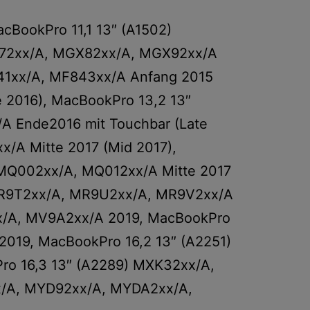
cBookPro 11,1 13″ (A1502)
X72xx/A, MGX82xx/A, MGX92xx/A
841xx/A, MF843xx/A Anfang 2015
e 2016), MacBookPro 13,2 13″
 Ende2016 mit Touchbar (Late
/A Mitte 2017 (Mid 2017),
MQ002xx/A, MQ012xx/A Mitte 2017
 MR9T2xx/A, MR9U2xx/A, MR9V2xx/A
x/A, MV9A2xx/A 2019, MacBookPro
19, MacBookPro 16,2 13″ (A2251)
 16,3 13″ (A2289) MXK32xx/A,
x/A, MYD92xx/A, MYDA2xx/A,